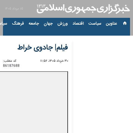
۱۵ مرداد ۱۴۰۵
عناوین‌
سیاست
اقتصاد
ورزش
جهان
جامعه
فرهنگ
سیاس
فیلم| جادوی خراط
۳۰ خرداد ۱۴۰۵، ۱۱:۵۶
کد مطلب:
86187688