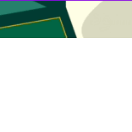
یما در دهه کرامت
ای سیما همزمان با ولادت حضرت معصومه (س) (اول ذیقعده، سوم تیر) و آغاز دهه…
میلیونی کاربران در شبکه شاد
بیشترین تماشای پخش زنده در شبکه آموزشی دانش‌آموز (شاد) با مراسم شب قدر…