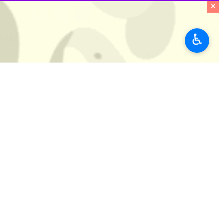
×
صدا و سیما
شیراز
قرآن کریم
حسین
♿︎
شهر شیراز
اخبار مرتبط
چراغانی شبکه‌های س
تهران- ایرنا- شبکه‌ه
شب قدر با حضور نیم 
تهران - ایرنا - ثبت 
نظر شما