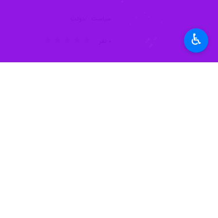
سیاست
دولت
♿︎
۰ نفر
برچسب‌ها
مسعود پزشکیان
سید مهدی طباطبایی
دولت سیزدهم
نظر شما