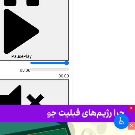
دریافت
49 MB
fullscreen
زابل - ایرنا - پیکر مطهر شهید
استواردوم سبحان سنچولی،
مرزبان غیور هنگ مرزی سراوان که
روزگذشته در حین حراست و
پاسداری از مرزهای جنوب شرق
کشور به شهادت رسیده بود، امروز
جمعه با حضور گسترده مردم،
مسئولان و نیروهای نظامی و
انتظامی در شهرستان زهک تشییع
و به خاک سپرده شد.
×
استان‌ها
سیستان و بلوچستان
♿︎
۰ نفر
×
علیرضا شهرکی