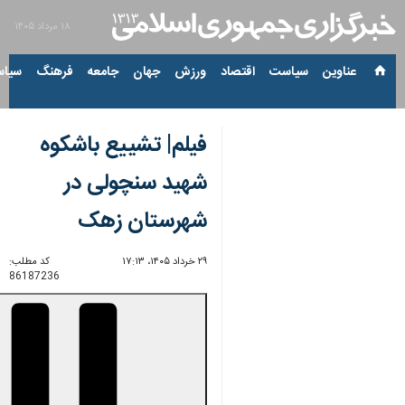
۱۸ مرداد ۱۴۰۵
عناوین‌
سیاست
اقتصاد
ورزش
جهان
جامعه
فرهنگ
سیاس
فیلم| تشییع باشکوه
شهید سنچولی در
شهرستان زهک
۲۹ خرداد ۱۴۰۵، ۱۷:۱۳
کد مطلب:
86187236
Unmute
Settings
PIP
Enter
Download