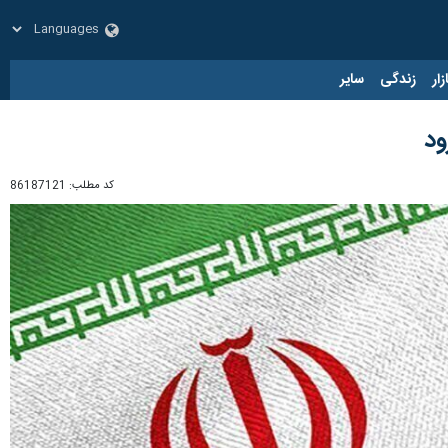
زار
زندگی
سایر
ود
کد مطلب:
86187121