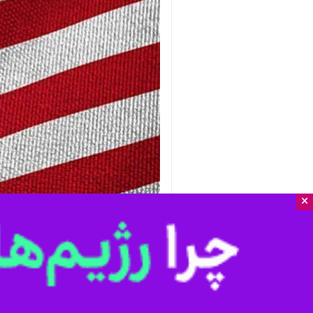
×
مرند - ایرنا - نماینده مردم آذربایج