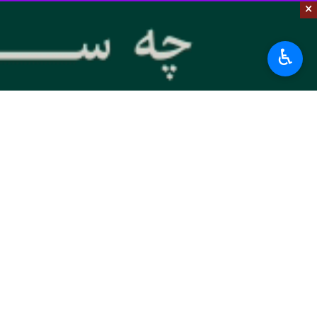
رعایت کامل شروط و خطوط قرمز رهبر 
×
به گزارش
ایرنا
، آیت‌الله «محمدتقی پورم
♿︎
و عملی نشده است، نباید به دشمن اعتما