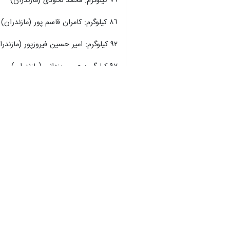
٧٩ کیلوگرم: محمد نخودی (مازندران)
٨٦ کیلوگرم: کامران قاسم پور (مازندران)
♿︎
۹٢ کیلوگرم: امیر حسین فیروزپور (مازندران)
٩٧ کیلوگرم: حسن یزدانی (مازندران)
×
١٢٥ کیلوگرم: امیرحسین زارع (مازندران)
خبرگزاری ایرنا به طور مستمر نتایج مسا
استان‌ها
کرمان
۱ نفر
برچسب‌ها
کرمان
کشتی
کشتی آزاد
فدراسیون کشتی