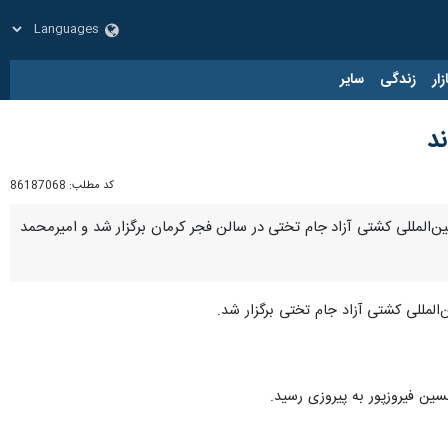
زار
زندگی
سایر
د
کد مطلب:
86187068
۷، ۹۲ و ۹۷ کیلوگرم ظهر امروز در جریان مسابقات بین‌المللی کشتی آزاد جام تختی در سالن فجر کرمان برگزار شد و امیرمحمد