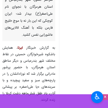
سراسر کشور، شهر بندرعباس و
استان هرمزگان با نجوای نام
علی‌اصغر(ع) بیدار شد؛ ایران
کوچکی که این بار نه با موج خلیج
فارس بلکه با آهنگ لالایی‌های
عاشورایی نفس کشید.
به گزارش خبرنگار
ایرنا
، همایش
باشکوه شیرخوارگان حسینی در نقاط
مختلف شهر بندرعباس و دیگر مناطق
استان هرمزگان، با حضور پرشور
مادرانی برگزار شد که نوزادانشان را در
پارچه‌های سبز و سفید پیچیده و با
سربندهای «یا علی‌اصغر» بر پیشانی
آنان، یاد طفل شش‌ماهه دشت کربلا را
♿︎
×
زنده کردند.