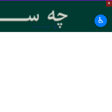
×
به گزارش روز جمعه
ایرنا
، در بیانیه‌ای
مورد استفاده قرار می‌گرفتند و در مناط
♿︎
این بیانیه افزود: اهداف از پیش تعیین‌
وزارت دفاع افغانستان تاکید داشت که ک
استفاده خواهد کرد.
این اقدامات درحالی صورت می‌گیرد که ر
اسلام‌آباد بارها مدعی شده که برخی حمل
تامین است.
این تحولات در حالی رخ داده که هر دو ط
و بررسی مسائل امنیتی، مرزی و تجاری م
تاکنون هیچ مقام پاکستانی در این‌باره 
جهان
آسیای میانه