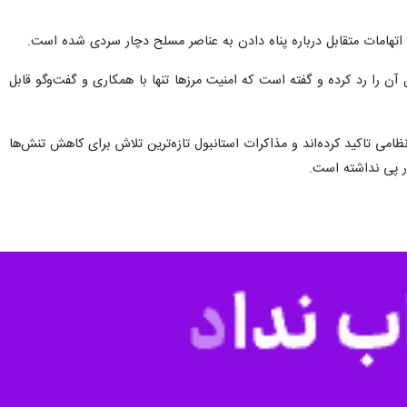
مرکز وابسته به گروه تروریستی داعش را در مناطق مختلف بلوچستان و