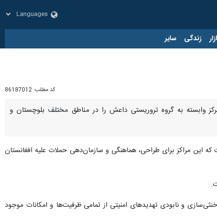
زار
زندگی
سایر
کد مطلب:
86187012