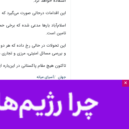
×
تهران-ایرنا- وزارت دفاع افغانستان
خیبرپختونخوا پاکستان هدف حملات هوای