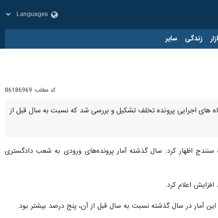
زار
زندگی
سایر
کد مطلب:
86186969