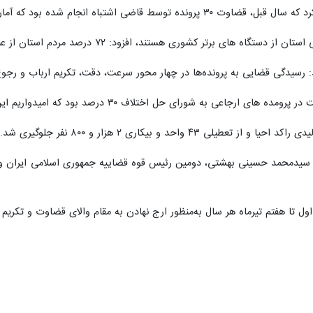
سنندج- ایرنا- رئیس کل دادگستری کردست