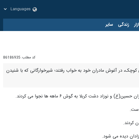
زار
زندگی
سایر
کد مطلب:
86186935