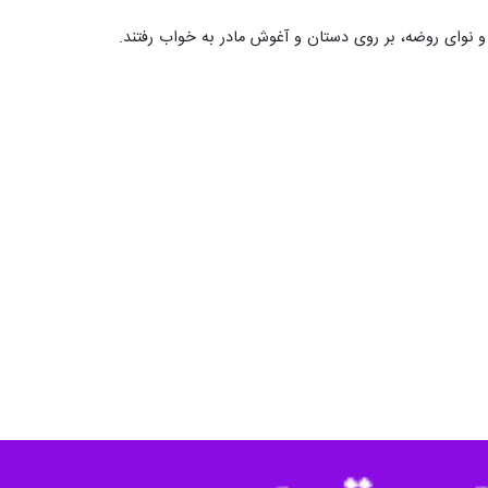
و غریو از دل حسینیه‌ها برمی‌خاست، نوزادانی با لباس‌های سفید و سربندها
های زندگی با عطش و بی‌نیازی علی‌اصغر(ع) آشنا شدند.