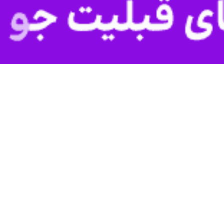
م در همدان رنگ و بوی دیگری داشت و مادران با لالایی داستان تلخ یاران حسین(ع) و نوز
ام خمینی (ره) و دیگر مناطق و شهرهای همدان، صبح جمعه در حال برگزاری 
قش به نام سید الشهدا، ابوالفضل العباس، یا لثارت الحسین(ع) بر پیشانی نو
 و نوای روضه، بر روی دستان و آغوش مادر به خواب رفتند.