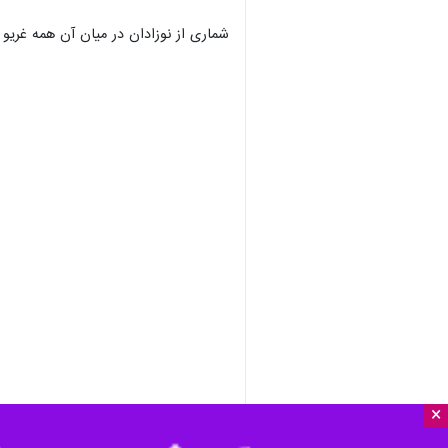
همدان- ایرنا- در حالی که نوای سوگ 
×
روایت‌های تاریخ سوگ، از نخستین روز