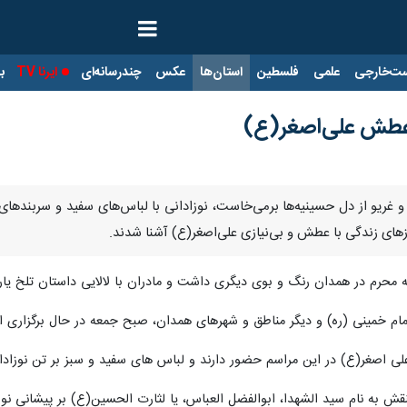
ت‌خارجی
علمی
فلسطین
استان‌ها
عکس
چندرسانه‌ای
ایرنا TV
با
 عطش علی‌اصغر(ع)