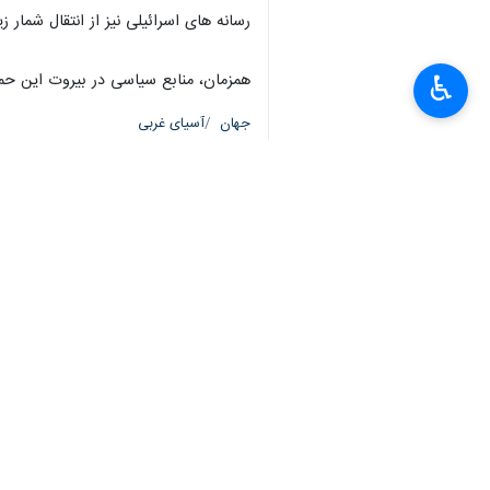
رسانه های اسرائیلی نیز از انتقال شمار
همزمان، منابع سیاسی در بیروت این حمل
♿︎
جهان
آسیای غربی
۳ نفر
برچسب‌ها
حمله هوایی
لبنان
اسرائیل
آسیای غربی
رژیم صهیونیستی
اخبار مرتبط
ناکامی سنگین رژیم 