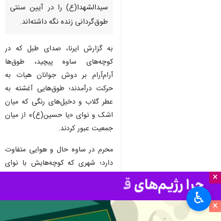
سیدالشهدا(ع) را در آیین سنتی
طوق‌گردانی زنده نگه داشته‌اند.
به گزارش ایرنا، صدای طبل که در
کوچه‌های ساوه پیچید، طوق‌ها
آرام‌آرام بر دوش جوانان هیات به
حرکت درآمدند؛ طوق‌هایی آغشته به
عطر گلاب و دخیل‌های رنگی که میان
اشک و نوای «یا حسین(ع)» از میان
جمعیت عبور کردند.
محرم در ساوه حال و هوایی متفاوت
دارد؛ شهری که کوچه‌هایش با نوای
×
«یا حسین(ع)» بیدار می‌شود و
خیابان‌هایش رنگ عزا به خود گرفته
♿︎
اند. در این ایام، مردم ساوه با برگزاری
×
آیین سنتی «طوق‌گردانی»،