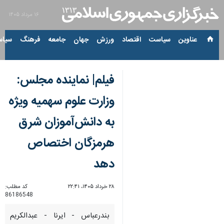
۱۶ مرداد ۱۴۰۵
عناوین‌
سیاست
اقتصاد
ورزش
جهان
جامعه
فرهنگ
سیاس
فیلم| نماینده مجلس:
وزارت علوم سهمیه ویژه
به دانش‌آموزان شرق
هرمزگان اختصاص
دهد
۲۸ خرداد ۱۴۰۵، ۲۲:۴۱
کد مطلب:
86186548
بندرعباس - ایرنا - عبدالکریم