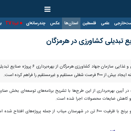
ت‌خارجی
علمی
فلسطین
استان‌ها
عکس
چندرسانه‌ای
ایرنا TV
با