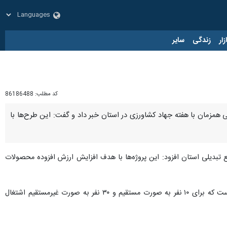
زار
زندگی
سایر
کد مطلب:
86186488