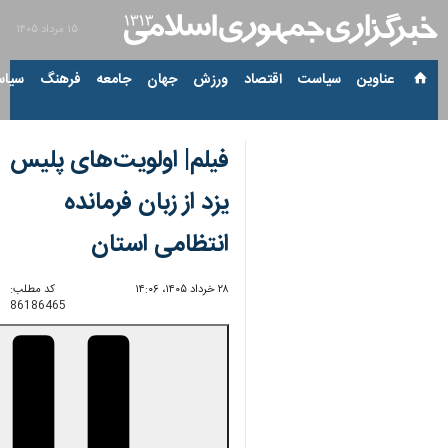
۱۵ مرداد ۱۴۰۵
عناوین‌
سیاست
اقتصاد
ورزش
جهان
جامعه
فرهنگ
سیاس
فیلم| اولویت‌های پلیس
یزد از زبان فرمانده
انتظامی استان
۲۸ خرداد ۱۴۰۵، ۱۴:۰۶
کد مطلب:
86186465
Unmute
Settings
PIP
Enter
Download