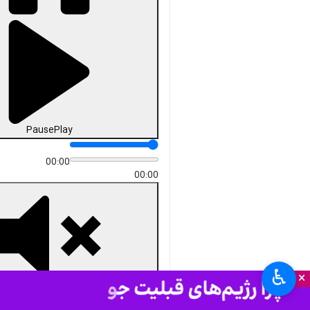
دریافت
12 MB
fullscreen
یزد- ایرنا- سردار «احمد نگهبان»
فرمانده انتظامی استان یزد در
گفت و گوی اختصاصی با ایرنا به
مهمترین اولویت‌های این حوزه در
استان اشاره کرد و گفت: مقابله با
سارقان، مبارزه و مقابله با ارازل و
اوباش، موضوع احتکار به خصوص
در اقلام خوراکی و قاچاق سوخت
و فرآورده‌های نفتی به صورت ویژه
توسط همه بخش‌ها به جد پیگیری
و اقدام لازم بعمل می‌آید.
استان‌ها
یزد
♿︎
×
۱ نفر