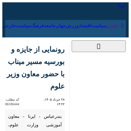
۱۶ مرداد ۱۴۰۵
عناوین‌
سیاست
اقتصاد
ورزش
جهان
جامعه
فرهنگ
سیاس
رونمایی از جایزه و
بورسیه مسیر میناب با
حضور معاون وزیر علوم
۲۸ خرداد ۱۴۰۵، ۱۳:۲۲
کد مطلب:
86186444
بندرعباس - ایرنا - معاون آموزشی
وزارت علوم، تحقیقات و فناوری با
گرامیداشت یاد ۲۶ معلم شهید
دبستان شجره طیبه میناب، از