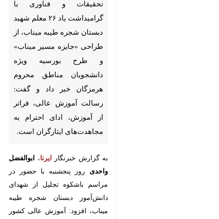
طراحی «جایزه مسیر میناب» و
طرح بورسیه ویژه دانشجویان
مناطق محروم هرمزگان خبر داد و
گفت: رسالت آموزش عالی، فراتر از
آموزش، ادای احترام به
مجاهدت‌های ایثارگران است.
به گزارش خبرنگار
ایرنا
،
ابوالفضل
واحدی
روز پنجشنبه با حضور در
مراسم باشکوه تجلیل از شهدای
دانش‌آموز دبستان شجره طیبه میناب،
افزود: آموزش عالی کشور وظیفه خود
میداند که در برابر خون پاک شهدای
والامقام میناب، سر تعظیم فرود آورد و
دین خود را با اقدامات عملی و
ماندگار ادا کند.