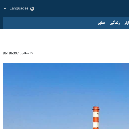
زار
زندگی
سایر
کد مطلب:
86186397