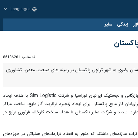
زار
زندگی
سایر
اکستان
کد مطلب:
86186261
سان رضوی به شهر کراچی پاکستان در زمینه های صنعت، معدن، کشاورزی
به گزارش ایرنا به نقل از سرپرست هیات تجاری ایرانی مهم‌ترین این تفاهم نامه ها عبارتند از تفاهم‌نامه میان شرکت بازرگانی و لجستیک ایرانیان اوراسیا و شرکت Sim Logistic با هدف ایجاد
اریابان گاز مایع پاکستان برای ایجاد زنجیره ترانزیت گاز مایع، ساخت مراکز
 شرکت هومان تجارت سدید و شرکت صابر پاکستان با هدف ساخت کارخانه فرآوری برنج در
 سازنده‌ای داشتند که منجر به انعقاد قراردادهای عملیاتی در حوزه‌های