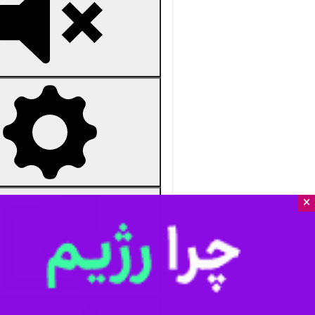
×
nmute
Settings
PIP
Enter
Download
دریافت
59 MB
fullscreen
تربت‌حیدریه - ایرنا - مردم تربت‌حیدر
استان‌ها
خراسان رضوی