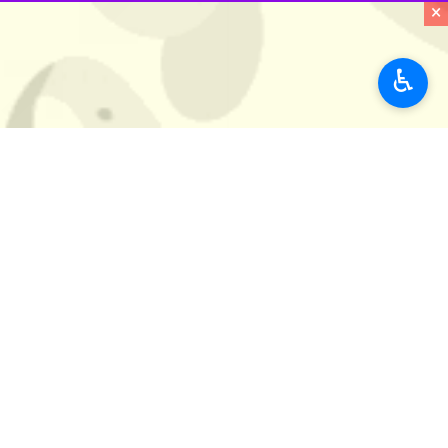
×
۰ نفر
♿︎
برچسب‌ها
انقلاب اسلامی ایران
امام شهید
تربت حیدریه
آیت الله سید علی خامنه ای
حضرت آیت‌الله خامنه‌ای
اخبار مرتبط
فیلم | اجتماع شبانه
تربت‌حیدریه - ایرنا -
فیلم| تداوم ایستادگ
تربت حیدریه - ایرنا - مردم تربت‌ح