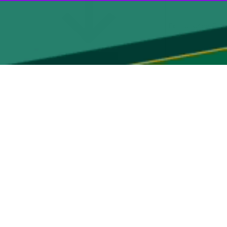
عزت اله معمارباشی