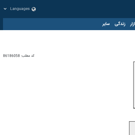
زار
زندگی
سایر
کد مطلب:
86186058