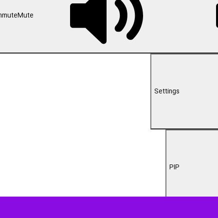
nmute
Mute
Settings
PIP