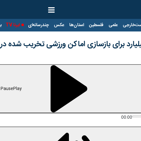
ت‌خارجی
علمی
فلسطین
استان‌ها
عکس
چندرسانه‌ای
ایرنا TV
با
Pause
Play
00:00