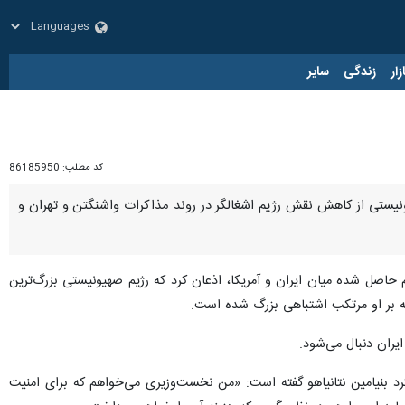
زار
زندگی
سایر
کد مطلب:
86185950