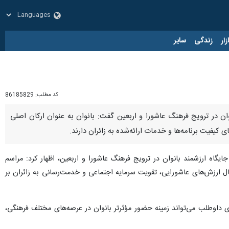
زار
زندگی
سایر
کد مطلب:
86185829