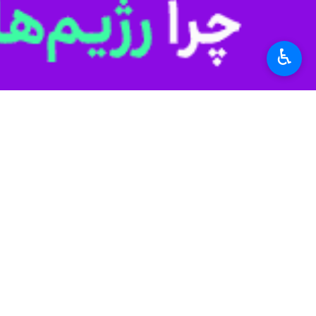
زاهدان - ایرنا - مدیرکل دفتر امور ب
فعالیت‌های فرهنگی و اجتماعی اربعین 
♿︎
به گزارش ایرنا،
ژیلا میرمرادزهی
روز چها
اربعین بزرگ‌ترین گردهمایی معنوی جهان
عهده دارند.
وی گفت: برنامه‌ریزی دقیق، هماهنگی بی
اجتماعی و خدماتی اربعین را فراهم کند.
مدیرکل امور بانوان و خانواده استاند
مخاطبان زن از مهمترین اولویت‌های کمیت
وی با تاکید بر ضرورت بهره‌گیری از تو
مراسم اربعین نیز می‌توانند با مشارکت د
میرمرادزهی همچنین بر لزوم هماهنگی مس
مطلوب‌تر به زائران و اجرای موفق برنام