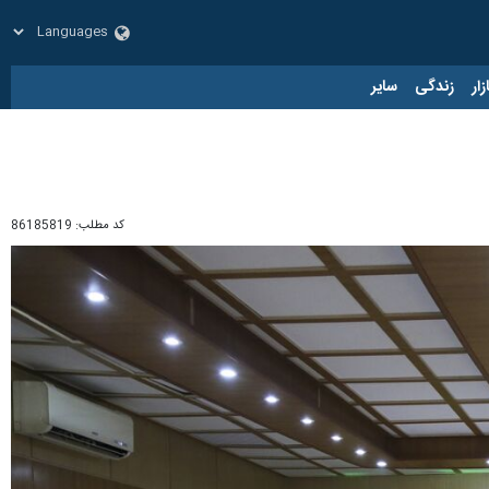
زار
زندگی
سایر
کد مطلب:
86185819