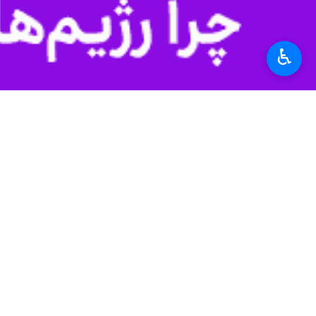
♿︎
شیراز-ایرنا- استاندار فارس با تاکید
مهمترین مولفه‌های امنیت ملی توصیف
به گزارش ایرنا، حسینعلی امیری چهارشن
برگزار شد، ضمن تسلیت ایام عزاداری حض
و با بیان اینکه رهبر شهید انقلاب اسلا
وی تصریح کرد: اگر امروز جمهوری اسلام
کرده بودند.
نماینده عالی دولت در استان فارس، با 
حماسه‌ای دیگر که «دنیا را متحیر کند» تا
امیری شکوه تشییع مقام معظم رهبری را
در خیابان‌ها نبود، سرنوشت جنگ به شکل 