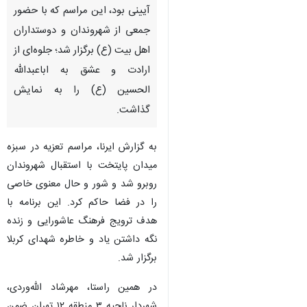
آیینی بود، این مراسم که با حضور
جمعی از شهروندان و دوستداران
اهل بیت (ع) برگزار شد؛ جلوه‌ای از
ارادت و عشق به اباعبدالله
الحسین (ع) را به نمایش
گذاشت.
به گزارش ایرنا، مراسم تعزیه در سبزه
میدان پایتخت با استقبال شهروندان
روبرو شد و شور و حال معنوی خاصی
را در فضا حاکم کرد. این برنامه با
هدف ترویج فرهنگ عاشورایی و زنده
نگه داشتن یاد و خاطره شهدای کربلا
برگزار شد.
♿︎
در همین راستا، مهرشاد الله‌وردی،
شهردار ناحیه ۳ منطقه ۱۲ تهران ضمن