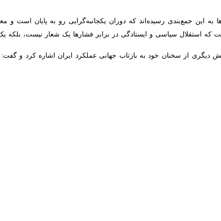
 به این جمع‌بندی رسیده‌اند که دوران یکجانبه‌گرایی رو به پایان است و معا
ستقلال سیاسی و ایستادگی در برابر فشارها یک شعار نیست، بلکه یک واقعیت
گری از سخنان خود به بازتاب جهانی عملکرد ایران اشاره کرد و گفت: یک
بود. در نقاط مختلف دنیا شاهد تجمعات، بیانیه‌ها و مواضعی بودیم که نشان 
ی صرفاً نتیجه تحولات نظامی نبود، بلکه حاصل سال‌ها مقاومت، دیپلماسی فع
طقه و نقش جمهوری اسلامی ایران آشناتر شده‌اند و همین مسئله به تقویت جایگ
وری اسلامی ایران از دفاع صرف به دفاع پیش‌دستانه اظهار کرد: یکی از مهم
ری اسلامی ایران نشان داد که در صورت لزوم می‌تواند تهدیدها را در فواصل 
شد دشمن نتواند با آسودگی خاطر علیه منافع ملت ایران اقدام کند.
متر دورتر پیام روشنی برای دوست و دشمن داشت
د هر اقدام خصمانه‌ای با پاسخ مؤثر و متناسب مواجه خواهد شد، طبیعتاً
نایی دفاع از منافع ملی در هزاران کیلومتر دورتر از مرزهای کشور، پیام رو