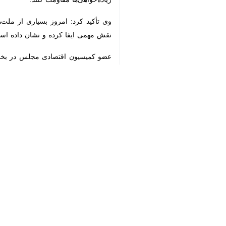
وی تأکید کرد: امروز بسیاری از ملت‌ها
مهمی ایفا کرده و نشان داده است که ا
♿︎
عضو کمیسیون اقتصادی مجلس در بخش دی
بسیاری از کشورهای جهان از مردم ایران 
×
نماینده مردم بروجرد افزود: این همراه
بسیاری از مردم دنیا با واقعیت‌های من
مقصودی با اشاره به تغییر رویکرد جمه
مخاطرات به داخل کشور منتقل شود. جمهو
وی ادامه داد: راهبرد پیش‌دستانه موجب 
توانایی دفاع از منافع ملی هزاران کیلو
مقصودی گفت: زمانی که طرف مقابل بدان
بازدارندگی است.
نماینده مردم بروجرد خاطرنشان کرد: توا