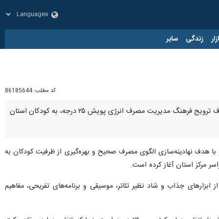
زار
زندگی
سایر
کد مطلب:
86185644
بوشهر- ایرنا- مدیرکل کانون پرورش فکری کودکان و نوجوانان استان بوشهر گفت: همزمان با آغاز فصل گرما و با هدف ترویج فرهنگ مدیریت مصرف انرژی پویش ۲۵ درجه، به کودکان استان
هر با هدف نهادینه‌سازی الگوی مصرف صحیح و بهره‌گیری از ظرفیت کودکان به
سر مرکز استان آغاز کرده است.
 در قالب پویش ۲۵ درجه، تلاش شده تا با بهره‌گیری از ابزارهای جذاب و شاد نظیر تئاتر، موسیقی و برنامه‌های تفریحی، مفاهیم