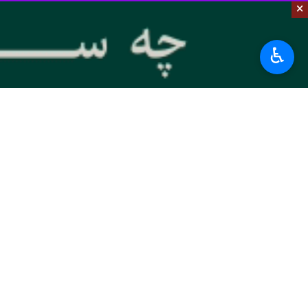
برچسب‌ها
×
بوشهر
مصرف بهینه برق
♿︎
آب و فاضلاب
اخبار مرتبط
فیلم| پویش «۲۵ درجه» عبور موفق از اوج مصرف برق تابستان ۱۴۰۵
بوشهر-ایرنا- سرپرست 
۳۷۰۰ جلد تازه های نشر به کتابخانه کانون پرورش فکری کودکان بوشهر اضافه شد
بوشهر-ایرنا- مدیرکل 
۳۰ روستای بوشهر زیر پوشش کتابخانه‌های سیار قرار می‌گیرند
بوشهر - ایرنا - مدیرک