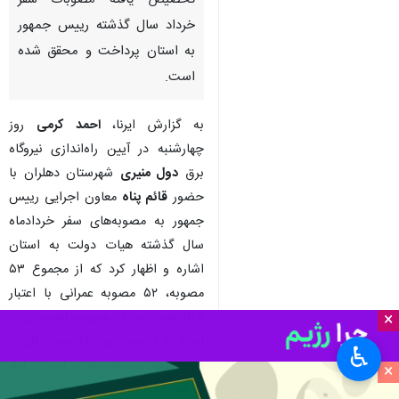
تخصیص یافته مصوبات سفر
خرداد سال گذشته رییس جمهور
به استان پرداخت و محقق شده
است.
به گزارش ایرنا،
احمد کرمی
روز
چهارشنبه در آیین راه‌اندازی نیروگاه
برق
دول منیری
شهرستان دهلران با
حضور
قائم پناه
معاون اجرایی رییس
جمهور به مصوبه‌های سفر خردادماه
سال گذشته هیات دولت به استان
اشاره و اظهار کرد که از مجموع ۵۳
مصوبه، ۵۲ مصوبه عمرانی با اعتبار
۱۴.۶ همت و یک مصوبه اقتصادی با
×
اعتبار ۹.۳ همت بود که نقش کلیدی
♿︎
در توسعه زیرساخت‌های استان ایفا
×
می‌کند.