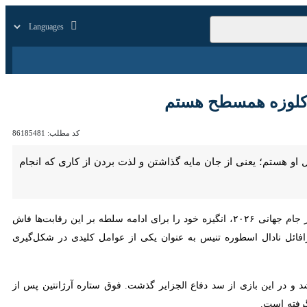
زار
زندگی
سایر
وزه همسطح هستم
کد مطلب:
86185481
؛ یعنی از جان مایه گذاشتن و لذت بردن از کاری که انجام می‌دهید را از او
به گزارش ایرنا از ESPN، لیونل مسی پس از پیروزی ۳ بر صفر آرژانتین مقابل الجزایر در نخستین دیدار این تیم در جام جهانی ۲۰۲۶، انگیزه خود را برای ادامه سلطه بر این رقابت‌ها فاش کرد.
دال اسطوره تنیس به عنوان یکی از عوامل کلیدی در شکل‌گیری ذهنیت خود یاد
 سیتی دیده نشد و در این بازی از سد دفاع الجزایر گذشت. فوق ستاره آرژانتین پس از بازی