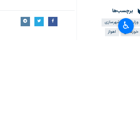
برچسب‌ها
وزارت راه و شهرسازی
♿︎
خوزستان
اهواز
×
اخبار مرتبط
استاندارد خوزستان
اهواز - ایرنا - استا
اعلام سقف ۲۹ درصدی افزایش اجاره‌بها در خوزستان
اهواز - ایرنا - مدیرک
اجرای طرح هادی در تمام روس