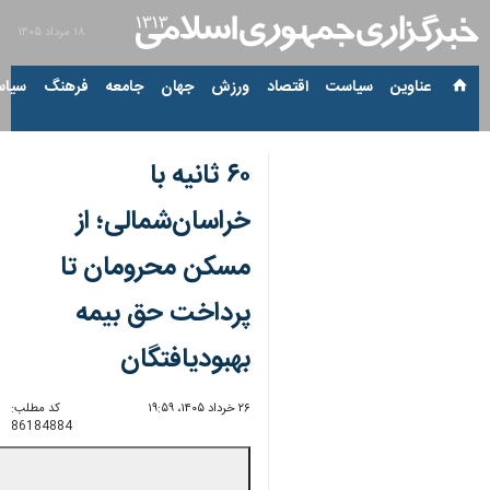
۱۸ مرداد ۱۴۰۵
عناوین‌
سیاست
اقتصاد
ورزش
جهان
جامعه
فرهنگ
سیاس
۶۰ ثانیه با
خراسان‌شمالی؛ از
مسکن محرومان تا
پرداخت حق بیمه
بهبودیافتگان
۲۶ خرداد ۱۴۰۵، ۱۹:۵۹
کد مطلب:
86184884