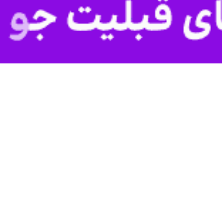
‌دِیلی
در گزارشی آورده است:
می‌رسد) یکی از پایدارترین مشکلات در
ارتباطات بی‌سیم
است. نقاط کور در همه‌ج
رپوشیده شلوغ. سیگنال‌ها اغلب برای رسیدن به همه گوشه‌های این فضاها مشکل 
این چالش با حرکت شبکه‌های نسل ششم (۶G) به سمت امواج رادیویی با فرکانس بالاتر، که ح
ند برای حل این مشکل نباید آنتن یا تقویت‌کننده بیشتری نصب کرد. آن‌ها به 
دیویی را هدایت می‌کنند و به هیچ برق یا قطعه الکترونیکی نیاز ندارند. ا
یر این صورت ضعیف یا مسدود می‌شوند، بهبود بخشند.
سقف‌ها، مبلمان و سطوح دیگر نصب کرد تا سیگنال‌ها را به گوشه‌ها، اطراف
که به یک عملکرد یا جهت سیگنال محدود هستند، این صفحه‌ها می‌توانند چ