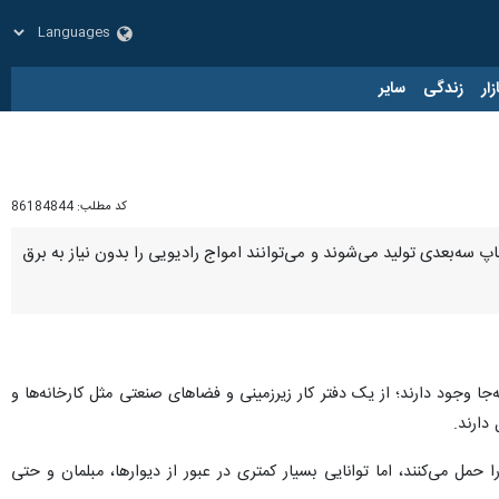
زار
زندگی
سایر
کد مطلب:
86184844