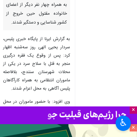
سنندج- ایرنا- فرمانده انتظامی
کردستان از دستگیری ۲ متهم
ارتکاب به قتل جوان ۲۶ سال
سنندجی خبر داد و گفت: متهمان
به همراه چهار نفر دیگر از اعضای
خانواده مقتول حین خروج از
کشور شناسایی و دستگیر شدند.
به گزارش ایرنا از پایگاه خبری پلیس،
سردار یحیی الهی روز سه‌شنبه اظهار
کرد: پس از وقوع یک فقره درگیری
منجر به قتل با سلاح سرد در یکی از
×
محلات شهرستان سنندج، بلافاصله
ماموران انتظامی به همراه کارآگاهان
♿︎
پلیس آگاهی به محل اعزام شدند.
×