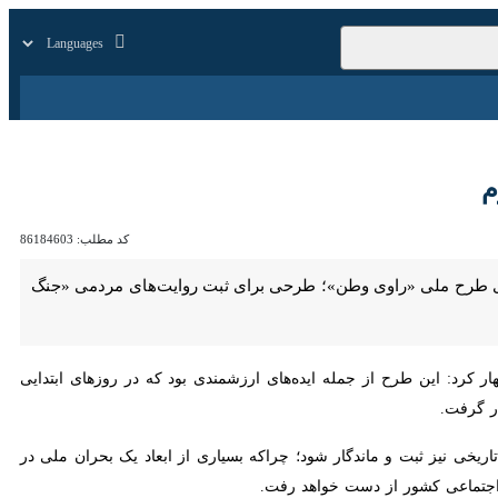
زار
زندگی
سایر
کد مطلب:
86184603