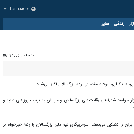
زار
زندگی
سایر
کد مطلب:
86184586