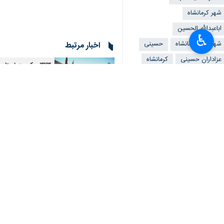
×
شهر کرمانشاه
اباعبدالله الحسین
♿︎
شهرداری کرمانشاه
حسینی
اخبار مرتبط
عزاداران حسینی
کرمانشاه
۳۲۳ موکب در استان کرمانشاه به زوار اربعین خدمات ارائه می‌دهند
عاشورا
استان کرمانشاه
کرمانشاه - ایرنا - رئی
زیرساخت‌های مرز سومار
قصرشیرین - ایرنا - فر
احداث جاده اختصاصی 
قصرشیرین - ایرنا - رو
امکان پرداخت الکترو