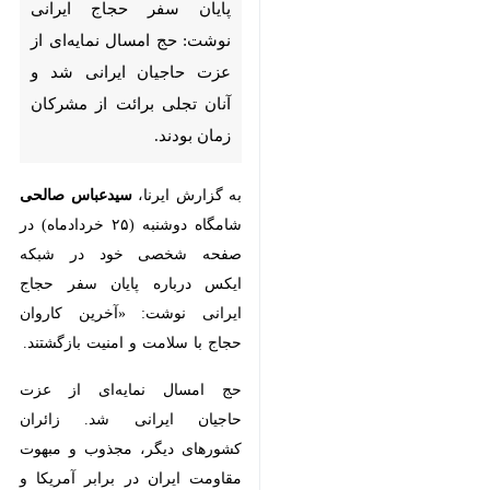
حجاج ایرانی نوشت: حج امسال
نمایه‌ای از عزت حاجیان ایرانی شد
و آنان تجلی برائت از مشرکان
زمان بودند.
به گزارش ایرنا،
سیدعباس صالحی
شامگاه دوشنبه (۲۵ خردادماه) در
صفحه شخصی خود در شبکه ایکس
درباره پایان سفر حجاج ایرانی نوشت:
«آخرین کاروان حجاج با سلامت و
امنیت بازگشتند.
حج امسال نمایه‌ای از عزت حاجیان
ایرانی شد. زائران کشورهای دیگر،
×
مجذوب و مبهوت مقاومت ایران در
♿︎
برابر آمریکا و رژیم صهیونیستی بودند
×
و در گفتار و رفتار آن را نشان