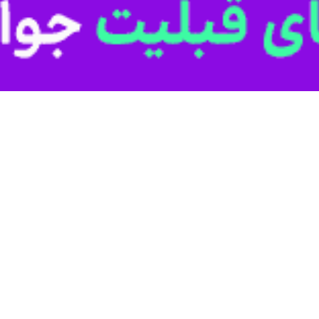
د که حذف کامل قند از رژیم غذایی ممکن است به سلامت روده آسیب بزند و مش
حذف ساده قند است.
‌دِیلی
در گزارشی آورده است:
 به اندازه‌ای که بسیاری تصور می‌کنند مفید نباشد. تحقیقات جدید روی 
م (سوخت‌وساز بدن) داشته باشد.
درون‌ریز آمریکا
(ENDO 2026) در شیکاگو ارائه شده است.
تظره‌ای سلامت روده را مختل کند و باعث التهاب و اختلال در عملکرد متاب