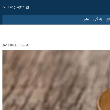
زار
زندگی
سایر
کد مطلب:
86183848