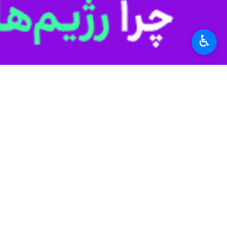
♿︎
تهران- ایرنا- پژوهشگران دریافته‌ان
می‌دهد که تعادل در تغذیه مهم‌تر از 
به گزارش گروه علمی ایرنا، وبگاه
سای‌تِک
حذف کامل قند از رژیم غذایی ممکن است
ناخواسته‌ای بر سلامت روده و متابولیس
این یافته‌ها در نشست سالانه
انجمن غدد 
رژیم غذایی بدون قند و سلامت روده
یک رژیم کم‌چرب ممکن است به طور غیرمن
حذف قند است.