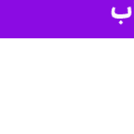
کلات متابولیکی (اختلال در سوخت‌وساز بدن) ایجاد کند. این یافته نشان
موش‌ها نشان می‌دهد که حذف کامل ساکارز (قند معمولی) می‌تواند اثرات
رشید احمد (Rasheed Ahmad)، دانشمند ارشد و رئیس بخش ایمنی‌شناسی و میکروبیولوژی مؤسسه دیابت داسمن (Dasman Diabetes Institute) در کویت، می‌گوید: حذف کامل ساکارز از
ولیک بدن شود. این موضوع نشان می‌دهد که تغذیه متعادل مهم‌تر از صرفاً