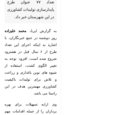
شهرستان خبر داد.
به گزارش ایرنا،
محمد علیزاده
روز
دوشنبه در جمع خبرنگاران، با اشاره
به اینکه اجرای این تعداد طرح از ۶
سال قبل در هشترود شروع شده
است، افزود: توجه به تغییر الگوی
کشت، استفاده از شیوه های نوین
باغداری و زراعت و تلاش برای
تولیدات باکیفیت کشاورزی مهمترین
هدف در این راستا می باشد.
وی ارایه تسهیلات برای بهره برداران
را از جمله اقدامات مهم جهاد
×
کشاورزی هشترود طی سال های اخیر
♿︎
برشمرد و اظهار کرد: در بخش زراعت
×
۶۴۰ فقره تسهیلات به میزان یکهزار و