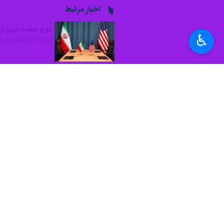
♿︎
تهران- ایرنا- جنبش علمای یمن با تب
به گزارش روز دوشنبه
ایرنا
به نقل از رس
پروژه «اسرائیل بزرگ» را به شکست کشا
انجمن علمای یمن همچنین جنایت‌ رسمی
مظلومیت غزه و فلسطین و نیز تجاوزات 
به گزارش ایرنا
، دبیرخانه شورای عالی ام
ها از جمله لبنان از یکشنبه شب به صورت 
شهباز شریف نخست‌ وزیر پاکستان بامدا
صلح میان ایالات متحده آمریکا و جمهوری