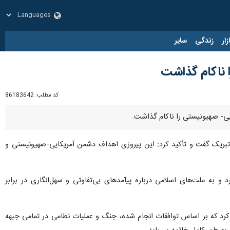
زار
زندگی
سایر
 ناکام گذاشت
کد مطلب:
86183642