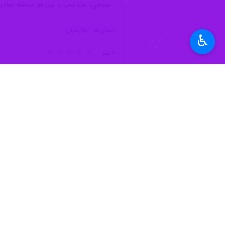
♿︎
nmute
Settings
PIP
Enter
Download
دریافت
4 MB
fullscreen
ساری - ایرنا - «اسدالله تیموری» سر
دهه گذشته با وجود تخصیص اعتبارات ق
است وضعیتی که اکنون در بعضی از شه
سنجی، متناسب با نیاز هر منطقه صادر
استان‌ها
مازندران
۰ نفر