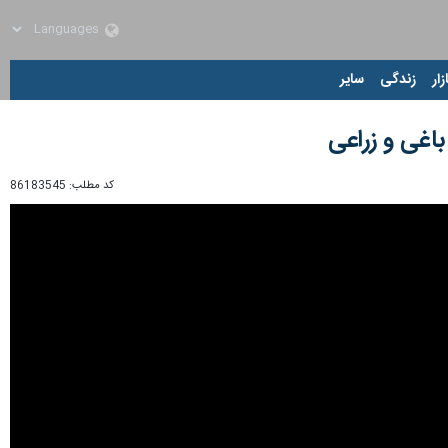
زار
زندگی
سایر
باغی و زراعی
کد مطلب:
86183545