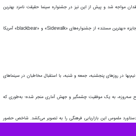
ده و با استقبال مخاطبان و منتقدان مواجه شد و پیش از این نیز در جشنواره سینما حقیقت نامزد بهترین
«بچه سوم» تا به امروز در بیش از ۲۵ جشنواره بین‌المللی در کشورهای مختلف به نمایش درآمده و موفق به دریافت جایزه «بهترین مستند» از جشنواره‌های «Sidewalk» و «blackbear» آمریکا
 با اجرای طرح ویژه اکران نیم‌بها در روزهای پنجشنبه، جمعه و شنبه، با استقبال مخاطبان در سینماهای
 سه‌روزه، به یک موفقیت چشمگیر و جهش آماری منجر شده؛ به‌طوری که
 دستاورد ملموس این بازاریابی فرهنگی را به تصویر می‌کشد. شاخص حضور
تماشاگران از ۵۰۰ نفر( از ۱۴ تا ۱۶ خرداد) در پایان هفته گذشته، با یک جهش خیره‌کننده به ۲ هزار نفر( از ۲۱ تا ۲۳ خرداد) در آخر هفته جاری رسیده که گویای استقبال ۴ برابری مردم است. از سوی
دیگر، به دلیل ماهیت نیم‌بهای بلیت در این طرح، رقم فروش فیلم نیز علی‌رغم کاهش ۵۰ درصدی قیمت بلیت با رشد ۲ برابری مواجه شد و از ۹۰ میلیون تومان در هفته گذشته، به بیش از ۱۷۶