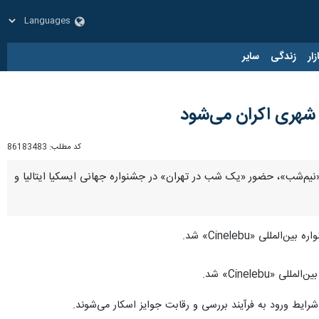
زار
زندگی
سایر
ن شهری اکران می‌شود
کد مطلب:
86183483
«نیم‌شب»، حضور «یک شب در تهران» در جشنواره جهانی ایسکیا ایتالیا و
لی «Cinelebu» شد.
Cineleb» شد.