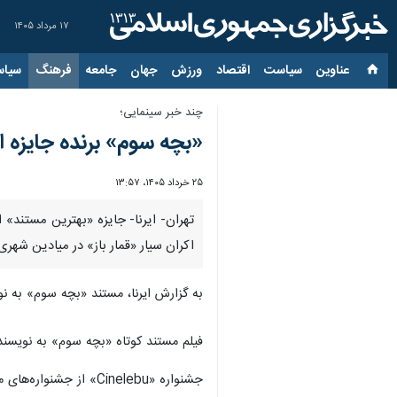
۱۷ مرداد ۱۴۰۵
عناوین‌
سیاست
اقتصاد
ورزش
جهان
جامعه
فرهنگ
سیاس
چند خبر سینمایی؛
«بچه سوم» برنده جایزه از
۲۵ خرداد ۱۴۰۵، ۱۳:۵۷
تهران- ایرنا- جایزه «بهترین مستند»
اکران سیار «قمار باز» در میادین شهری
به گزارش ایرنا، مستند «بچه سوم» به نویسند
فیلم مستند کوتاه «بچه سوم» به نویسندگی و 
جشنواره «Cinelebu» از جشنواره‌های مورد تأیید آکادمی اسکار است و آثار برگزیده آن، مطابق مقررات آکادمی، واجد شرایط ورود به فرآیند بررسی و رقابت جوایز اسکار می‌شوند.