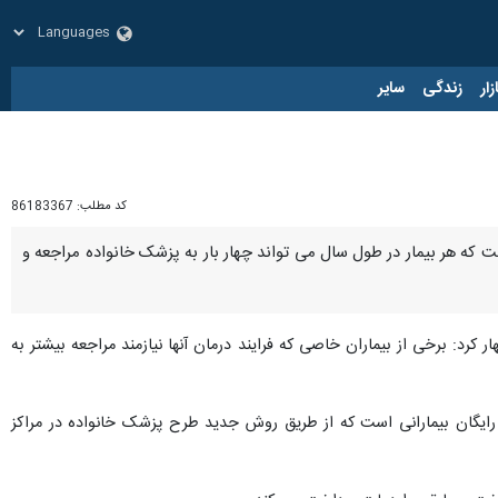
زار
زندگی
سایر
کد مطلب:
86183367