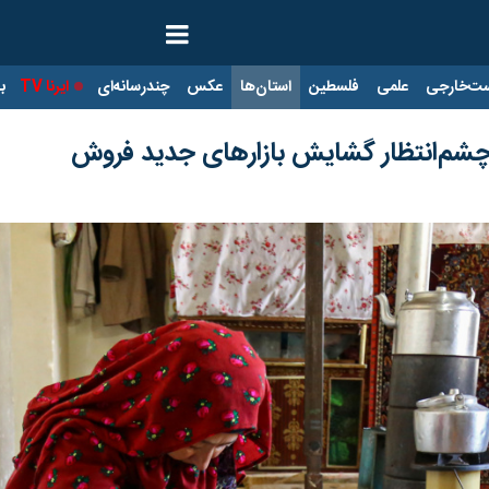
ت‌خارجی
علمی
فلسطین
استان‌ها
عکس
چندرسانه‌ای
ایرنا TV
با