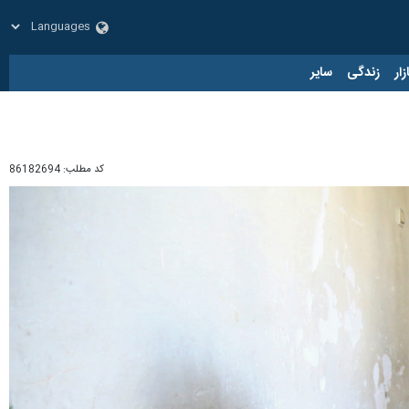
زار
زندگی
سایر
کد مطلب:
86182694