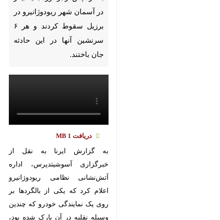
Pause
Play
00:00
00:00
♿︎