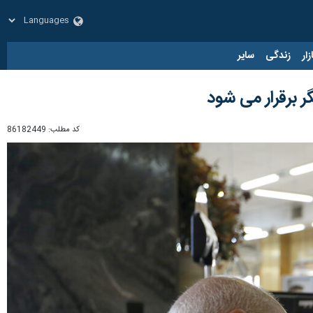
زار
زندگی
سایر
 برقرار می شود
کد مطلب:
86182449