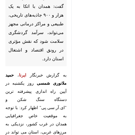
۹۰۰ جاذبه‌های تاریخی، طبیعی و
مراکز درمانی مجهز می‌تواند،
سرآمد گردشگری سلامت شود
که نقش مؤثری در رونق اقتصاد
و اشتغال استان دارد.
به گزارش خبرنگار
ایرنا
،
حمید
ملانوری شمسی
روز یکشنبه در آیین
راه اندازی پیشرفته ترین دستگاه
سنگ شکن و "ای.آر.سی.پی" اظهار
کرد: با توجه به موقعیت خاص
جغرافیایی همدان در غرب کشور،
نزدیکی به مرزهای غربی، استان می
×
تواند در ارائه خدمات گردشگری و
گردشگری سلامت سرآمد باشد.
♿︎
×
وی اضافه کرد: این استان در زمینه