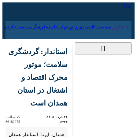
۱۹ مرداد ۱۴۰۵
عناوین‌
سیاست
اقتصاد
ورزش
جهان
جامعه
فرهنگ
استاندار: گردشگری
سلامت؛ موتور محرک
اقتصاد و اشتغال در
استان همدان است
۲۴ خرداد ۱۴۰۵،
کد مطلب:
86182275
۱۳:۴۴
همدان- ایرنا- استاندار همدان
گفت: همدان با اتکا به یک هزار و