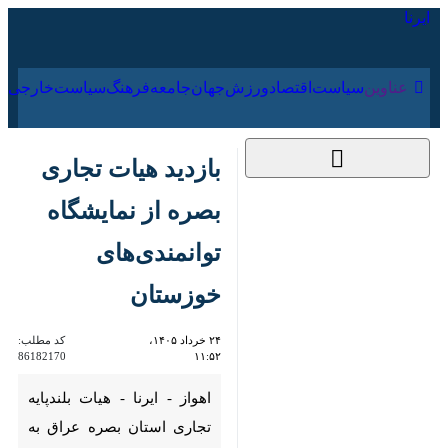
۱۷ مرداد ۱۴۰۵
عناوین‌
سیاست
اقتصاد
ورزش
جهان
جامعه
فرهنگ
سیاس
بازدید هیات تجاری
بصره از نمایشگاه
توانمندی‌های خوزستان
۲۴ خرداد ۱۴۰۵، ۱۱:۵۲
کد مطلب:
86182170
اهواز - ایرنا - هیات بلندپایه
تجاری استان بصره عراق به
ریاست معاون استاندار بصره با
حضور در اتاق بازرگانی، صنایع،