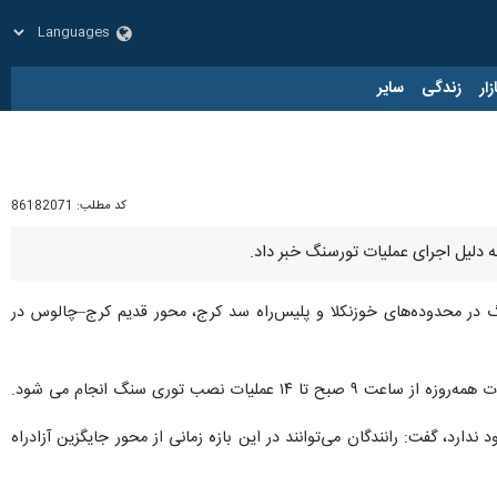
زار
زندگی
سایر
کد مطلب:
86182071