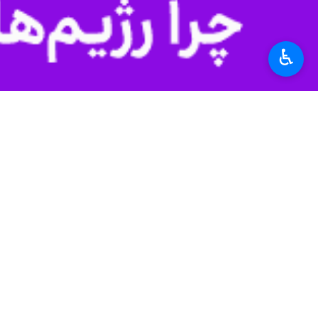
حجت‌الاسلام خمینی تأکید کرد: تخطئه و 
این رو باید به تصمیمات کلان نظام اعتم
دستاوردهای کشور ارزشمندتر از خسارت‌
♿︎
وی در بخش دیگری از سخنان خود با اشا
خسارت‌های وارده است.
یادگار امام افزود: ملت ایران در این م
است.
وی خاطرنشان کرد: برای پیشبرد امور ک
خواهد بود.
استان‌ها
تهران
۰ نفر
برچسب‌ها