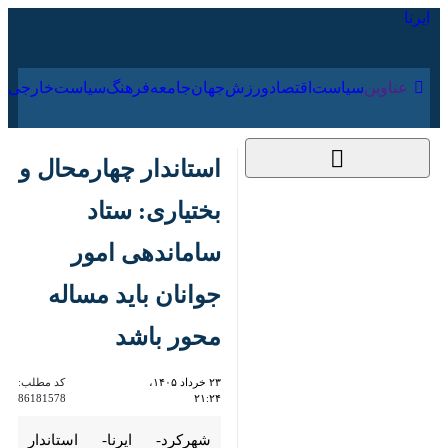
۱۸ مرداد ۱۴۰۵
عناوین‌
سیاست
اقتصاد
ورزش
جهان
جامعه
فرهنگ
استاندار چهارمحال و
بختیاری: ستاد
ساماندهی امور جوانان
باید مساله محور باشد
۲۳ خرداد ۱۴۰۵، ۲۱:۲۴
کد مطلب:
86181578
شهرکرد- ایرنا- استاندار چهارمحال
و بختیاری با تاکید بر ضرورت تغییر